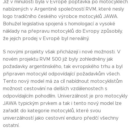
Již v minulosti byla v Evropě poptávka po motocyklech
nabízených v Argentině společností RVM, které nesly
logo tradičního českého výrobce motocyklů JAWA.
Bohužel legislativa spojená s homologací a vysoké
náklady na přepravu motocyklů do Evropy způsobily,
že jejich prodej v Evropě byl nereálný.
S novými projekty však přicházejí i nové možnosti. V
novém projektu RVM 500 již byly zohledněny jak
požadavky argentinského, tak evropského trhu a byl
připraven motocykl odpovídající požadavkům všech.
Tento nový model má za cíl nabídnout motocyklistům
možnost cestování na delších vzdálenostech s
odpovídajícím pohodlím. Univerzálnost je pro motocykly
JAWA typickým prvkem a tak i tento nový model lze
zařadit do kategorie motocyklů, které svou
univerzálností jako cestovní enduro předčí všechny
ostatní.