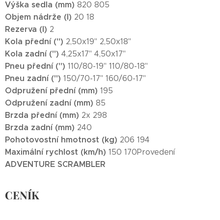
Výška sedla (mm)
820 805
Objem nádrže (l)
20 18
Rezerva (l)
2
Kola přední (")
2,50x19" 2,50x18"
Kola zadní (")
4,25x17" 4,50x17"
Pneu přední (")
110/80-19" 110/80-18"
Pneu zadní (")
150/70-17" 160/60-17"
Odpružení přední (mm)
195
Odpružení zadní (mm)
85
Brzda přední (mm)
2x 298
Brzda zadní (mm)
240
Pohotovostní hmotnost (kg)
206 194
Maximální rychlost (km/h)
150 170Provedení
ADVENTURE
SCRAMBLER
CENÍK